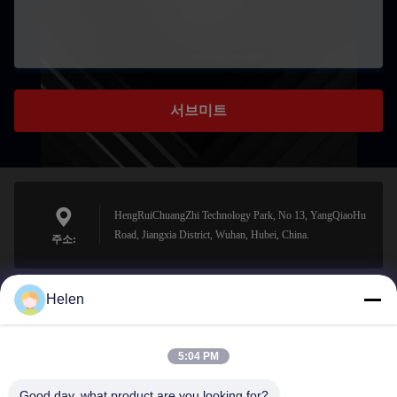
서브미트
HengRuiChuangZhi Technology Park, No 13, YangQiaoHu
Road, Jiangxia District, Wuhan, Hubei, China.
주소:
Helen
sales@perfectlaser.net
이메일
5:04 PM
Good day, what product are you looking for?