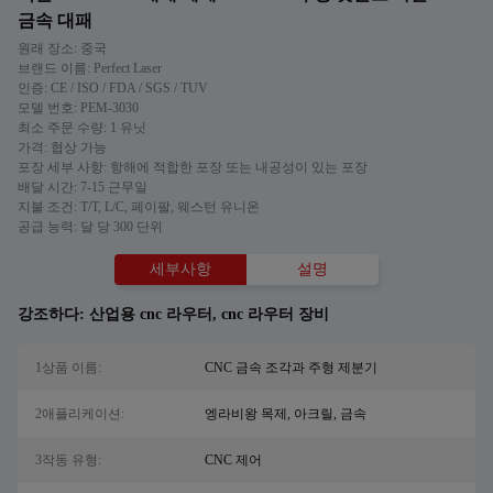
금속 대패
원래 장소: 중국
브랜드 이름: Perfect Laser
인증: CE / ISO / FDA / SGS / TUV
모델 번호: PEM-3030
최소 주문 수량: 1 유닛
가격: 협상 가능
포장 세부 사항: 항해에 적합한 포장 또는 내공성이 있는 포장
배달 시간: 7-15 근무일
지불 조건: T/T, L/C, 페이팔, 웨스턴 유니온
공급 능력: 달 당 300 단위
세부사항
설명
강조하다:
산업용 cnc 라우터
,
cnc 라우터 장비
1상품 이름:
CNC 금속 조각과 주형 제분기
2애플리케이션:
엥라비왕 목제, 아크릴, 금속
3작동 유형:
CNC 제어