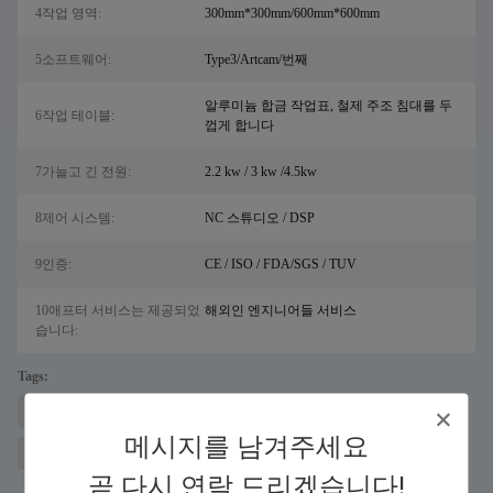
4작업 영역:
300mm*300mm/600mm*600mm
5소프트웨어:
Type3/Artcam/번째
알루미늄 합금 작업표, 철제 주조 침대를 두
6작업 테이블:
껍게 합니다
7가늘고 긴 전원:
2.2 kw / 3 kw /4.5kw
8제어 시스템:
NC 스튜디오 / DSP
9인증:
CE / ISO / FDA/SGS / TUV
10애프터 서비스는 제공되었
해외인 엔지니어들 서비스
습니다:
Tags:
소금용 레이저 금속 절단 기계
파이버 레이저 절단기
메시지를 남겨주세요
산업용 cnc 라우터
곧 다시 연락 드리겠습니다!