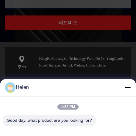
서브미트
HengRuiChuangZhi Technology Park, No 13, YangQiaoHu
Road, Jiangxia District, Wuhan, Hubei, China.
주소:
Helen
sales@perfectlaser.net
이메일
1:53 PM
Good day, what product are you looking for?
0086-27-8679-1986