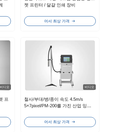
계
젯 프린터 / 달걀 인쇄 장비
어서 최상 가격
비디오
비디오
젯 프
철사/부대/병/종이 속도 4.5m/s
5×7pixel/PM-200를 가진 산업 잉크
젯 프린터
어서 최상 가격