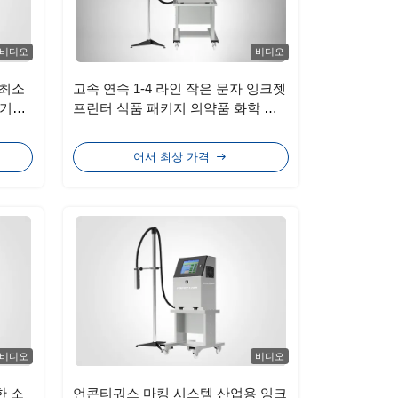
비디오
비디오
 최소
고속 연속 1-4 라인 작은 문자 잉크젯
 기계
프린터 식품 패키지 의약품 화학 산
업
어서 최상 가격
비디오
비디오
한 소
언콘티궈스 마킹 시스템 산업용 잉크