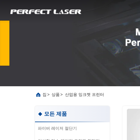
>
>
산업용 잉크젯 프린터
집
상품
모든 제품
파이버 레이저 절단기