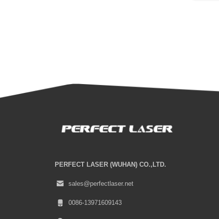
PERFECT LASER (WUHAN) CO.,LTD.
sales@perfectlaser.net
0086-13971609143