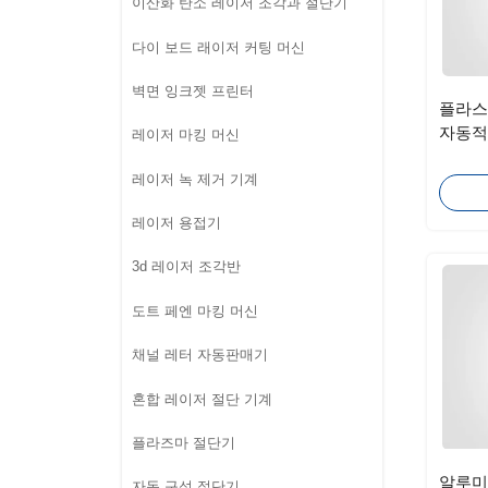
이산화 탄소 레이저 조각과 절단기
다이 보드 래이저 커팅 머신
벽면 잉크젯 프린터
플라스
자동적
레이저 마킹 머신
기계
레이저 녹 제거 기계
레이저 용접기
3d 레이저 조각반
도트 페엔 마킹 머신
채널 레터 자동판매기
혼합 레이저 절단 기계
플라즈마 절단기
알루미
자동 구성 절단기