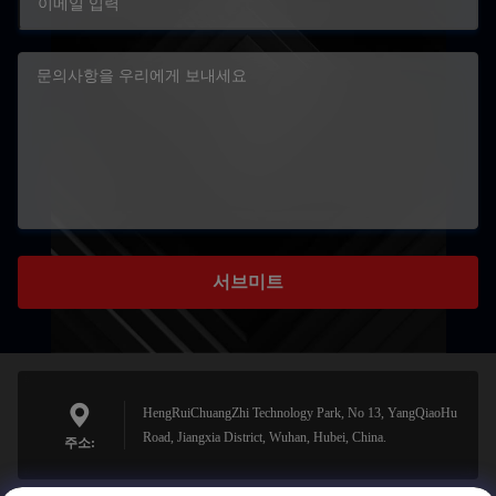
서브미트
HengRuiChuangZhi Technology Park, No 13, YangQiaoHu
Road, Jiangxia District, Wuhan, Hubei, China.
주소: