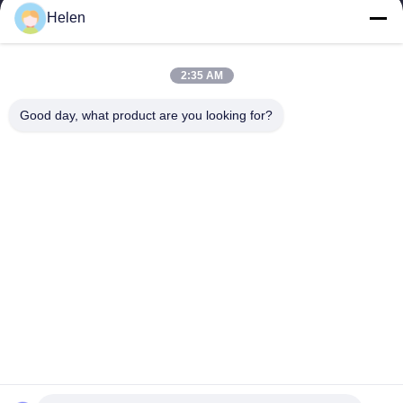
Helen
sales@perfectlaser.net
이메일
2:35 AM
Good day, what product are you looking for?
0086-27-8679-1986
전화기
Perfect Laser (Wuhan) Co.,Ltd.