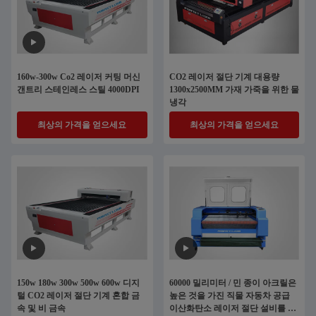
160w-300w Co2 레이저 커팅 머신
CO2 레이저 절단 기계 대용량
갠트리 스테인레스 스틸 4000DPI
1300x2500MM 가재 가죽을 위한 물
냉각
최상의 가격을 얻으세요
최상의 가격을 얻으세요
150w 180w 300w 500w 600w 디지
60000 밀리미터 / 민 종이 아크릴은
털 CO2 레이저 절단 기계 혼합 금
높은 것을 가진 직물 자동차 공급
속 및 비 금속
이산화탄소 레이저 절단 설비를 나