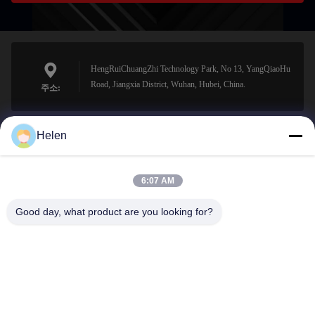
HengRuiChuangZhi Technology Park, No 13, YangQiaoHu
Road, Jiangxia District, Wuhan, Hubei, China.
주소:
Helen
sales@perfectlaser.net
이메일
6:07 AM
Good day, what product are you looking for?
0086-27-8679-1986
전화기