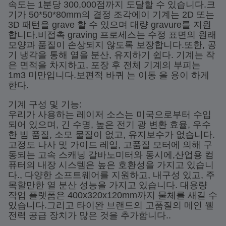
속도는 1분당 300,000점까지 도달할 수 있습니다.크
기가 50*50*80mm의 결정 조각에이 기계는 2D 또는
3D 패턴을 grave 할 수 있으며 대량 gravure를 지원
합니다.비접촉 graving 프로세스는 수정 표면의 원래
모양과 품질이 손상되지 않도록 보장합니다.또한, 공
기 냉각을 통해 열을 분산, 유지하기 쉽다. 기계는 작
은 면적을 차지하고, 포장 후 전체 기계의 부피는
1m3 미만입니다.보편적 바퀴 는 이동 을 용이 하게
한다.
기계 구성 및 기능:
우리가 사용하는 레이저 소스는 미국으로부터 수입
되어 있으며, 긴 수명, 높은 전기 광 변환 효율, 우수
한 빔 품질, 소모 물질이 없고, 유지보수가 없습니다.
고정도 나사 및 가이드 레일, 고품질 모터에 의해 구
동되는 고속 스캐닝 갈바노미터와 동시에,산업용 컴
퓨터의 내장 시스템은 높은 호환성을 가지고 있습니
다., 다양한 소프트웨어를 지원하고, 내구성 있고, 주
목할만한 열 분산 성능을 가지고 있습니다. 대용량
작업 플랫폼은 400x320x120mm까지 물체를 새길 수
있습니다.그리고 타이완 브랜드의 고품질의 메인 웰
전력 공급 장치가 많은 것을 추가합니다..