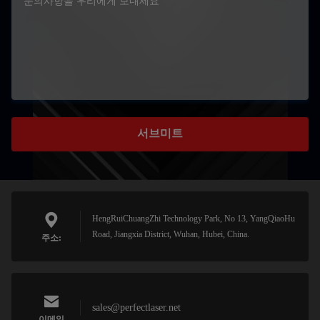
서브미트
HengRuiChuangZhi Technology Park, No 13, YangQiaoHu
Road, Jiangxia District, Wuhan, Hubei, China.
주소:
sales@perfectlaser.net
이메일