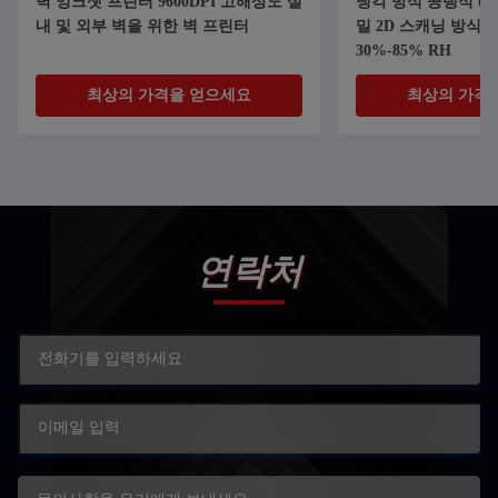
벽 잉크젯 프린터 9600DPI 고해상도 실
냉각 방식 공랭식 레
내 및 외부 벽을 위한 벽 프린터
밀 2D 스캐닝 방식,
30%-85% RH
최상의 가격을 얻으세요
최상의 가격
연락처