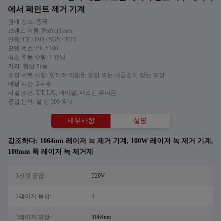
에서 페인트 제거 기계
원래 장소: 중국
브랜드 이름: Perfect Laser
인증: CE / ISO / SGS / TUV
모델 번호: PE-Y100
최소 주문 수량: 1 유닛
가격: 협상 가능
포장 세부 사항: 항해에 적합한 포장 또는 내공성이 있는 포장
배달 시간: 2-4 주
지불 조건: T/T, L/C, 페이팔, 웨스턴 유니온
공급 능력: 달 당 300 유닛
세부사항
설명
강조하다:
1064nm 레이저 녹 제거 기계
,
100W 레이저 녹 제거 기계
,
100mm 폭 레이저 녹 제거제
1전원 공급:
220V
2레이저 등급:
4
3레이저 파장:
1064nm