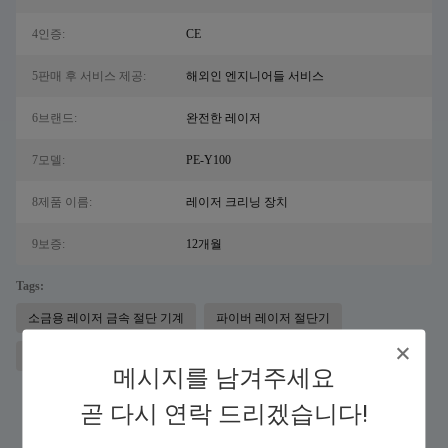
4인증:
CE
5판매 후 서비스 제공:
해외인 엔지니어들 서비스
6브랜드:
완전한 레이저
7모델:
PE-Y100
8제품 이름:
레이저 크리닝 장치
9보증:
12개월
Tags:
소금용 레이저 금속 절단 기계
파이버 레이저 절단기
1064nm 레이저 녹 제거 기계
메시지를 남겨주세요
곧 다시 연락 드리겠습니다!
유사 제품