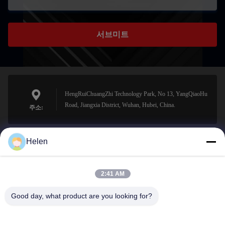
서브미트
HengRuiChuangZhi Technology Park, No 13, YangQiaoHu
Road, Jiangxia District, Wuhan, Hubei, China.
주소:
Helen
sales@perfectlaser.net
이메일
2:41 AM
Good day, what product are you looking for?
0086-27-8679-1986
전화기