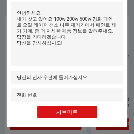
1070nm 1000W 1500W 손잡이 레이저
자동 컴퓨터화된 산
용접 기계 스테인리스 스틸 알루미늄
속옷 브래시 티셔츠 
서브미트
합금 가연 장 용접
류 패턴 절단 기계
최상의 가격을 얻으세요
최상의 가격