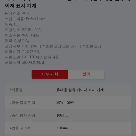
이저 표시 기계
원래 장소: 중국
브랜드 이름: Perfect Laser
인증: CE
모델 번호: PEDB-400A
최소 주문 수량: 1세트
가격: 협상 가능
포장 세부 사항: 항해에 적합한 포장 또는 공기에 적합한 포장
배달 시간: 7-12 근무일
지불 조건: L/C, T/T, 웨스턴 유니온
공급 능력: 500 세트/당/월
세부사항
설명
1제품명:
휴대용 섬유 레이저 표시 기계
2평균 출력 전력:
20W – 50W
3중심 방사 파장:
1064 nm
4방출 대역폭:
< 10nm