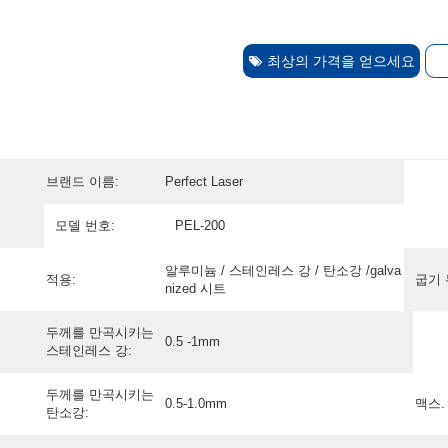
최상의 가격을 얻으세요
브랜드 이름:
Perfect Laser
모델 번호:
PEL-200
알루미늄 / 스테인레스 강 / 탄소강 /galva
적용:
굽기 
nized 시트
두께를 만곡시키는
0.5 -1mm
스테인레스 강:
두께를 만곡시키는
0.5-1.0mm
맥스.
탄소강: