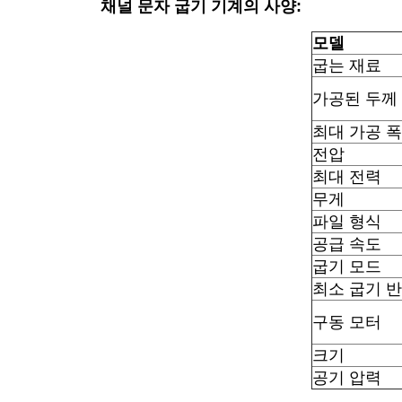
채널 문자 굽기 기계의 사양:
모델
굽는 재료
가공된 두께
최대 가공 폭
전압
최대 전력
무게
파일 형식
공급 속도
굽기 모드
최소 굽기 
구동 모터
크기
공기 압력