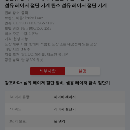
섬유 레이저 절단 기계 탄소 섬유 레이저 절단 기계
원래 장소: 중국
브랜드 이름: Perfect Laser
인증: CE / ISO / FDA / SGS / TUV
모델 번호: PE-F1000/1500-2513
최소 주문 수량: 1 유닛
가격: 협상 가능
포장 세부 사항: 항해에 적합한 포장 또는 내공성이 있는 포장
배달 시간: 3-6 주
지불 조건: T/T, L/C, 페이팔, 웨스턴 유니온
공급 능력: 달 당 300 유닛
세부사항
설명
강조하다:
섬유 레이저 절단 장비
,
샐용 레이저 금속 절단기
1레이저 유형:
파이버 레이저
2키워드:
레이저 절단기
3냉각 모드:
물 냉각