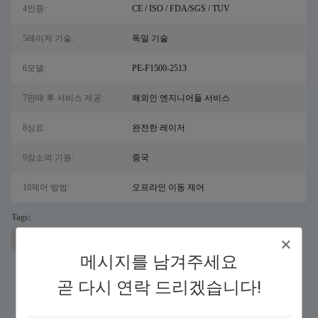
4인증:
CE / ISO / FDA/SGS / TUV
5레이저 기술:
독일 기술
6모델:
PE-F1500-2513
7판매 후 서비스 제공:
해외인 엔지니어들 서비스
8상표:
완전한 레이저
9장소의 기원:
중국
10제어 방법:
오프라인 이동 제어
Tags:
소금용 레이저 금속 절단 기계
파이버 레이저 절단기
메시지를 남겨주세요
곧 다시 연락 드리겠습니다!
유사 제품