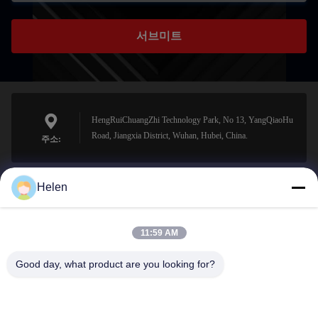
서브미트
HengRuiChuangZhi Technology Park, No 13, YangQiaoHu
Road, Jiangxia District, Wuhan, Hubei, China.
주소:
Helen
sales@perfectlaser.net
이메일
11:59 AM
Good day, what product are you looking for?
0086-27-8679-1986
전화기