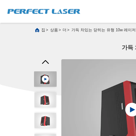
>
>
>
집
상품
더
가득 차있는 닫히는 유형 10w 레이저
가득 