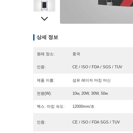
상세 정보
원래 장소:
중국
인증:
CE / ISO / FDA / SGS / TUV
제품 이름:
섬유 레이저 마킹 머신
전원(w):
10w, 20W, 30W, 50w
맥스. 마킹 속도:
12000mm/초
인증:
CE / ISO / FDA SGS / TUV