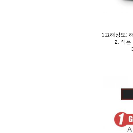
1고해상도: 
2. 적은