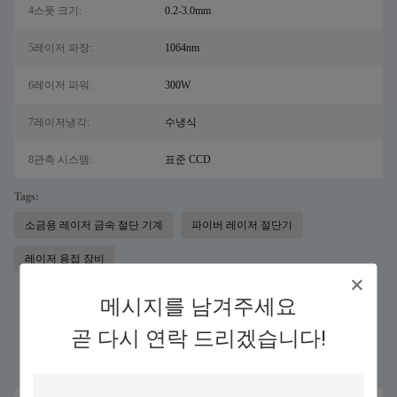
4스폿 크기:
0.2-3.0mm
5레이저 파장:
1064nm
6레이저 파워:
300W
7레이저냉각:
수냉식
8관측 시스템:
표준 CCD
Tags:
소금용 레이저 금속 절단 기계
파이버 레이저 절단기
레이저 용접 장비
메시지를 남겨주세요
유사 제품
곧 다시 연락 드리겠습니다!