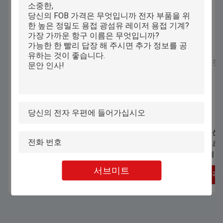
1070nm 1000W 1500W 손잡이 레이저
자동 컴퓨터화된 산
용접 기계 스테인리스 스틸 알루미늄
속옷 브래시 티셔츠 
합금 가연 장 용접
류 패턴 절단 기계
서브미트
최상의 가격을 얻으세요
최상의 가격