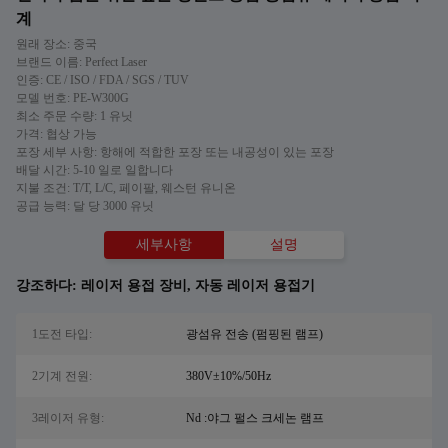
계
원래 장소: 중국
브랜드 이름: Perfect Laser
인증: CE / ISO / FDA / SGS / TUV
모델 번호: PE-W300G
최소 주문 수량: 1 유닛
가격: 협상 가능
포장 세부 사항: 항해에 적합한 포장 또는 내공성이 있는 포장
배달 시간: 5-10 일로 일합니다
지불 조건: T/T, L/C, 페이팔, 웨스턴 유니온
공급 능력: 달 당 3000 유닛
세부사항
설명
강조하다:
레이저 용접 장비
,
자동 레이저 용접기
1도전 타입:
광섬유 전송 (펌핑된 램프)
2기계 전원:
380V±10%/50Hz
3레이저 유형:
Nd :야그 펄스 크세논 램프