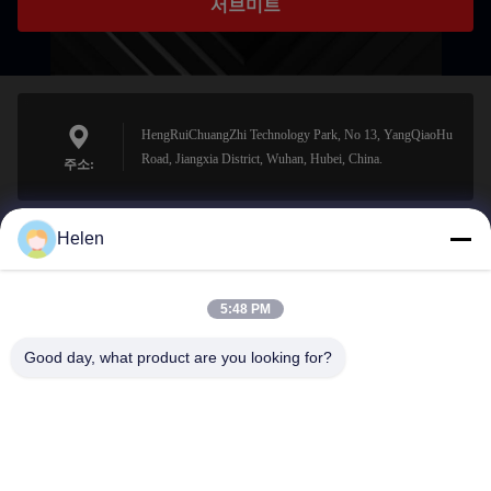
서브미트
HengRuiChuangZhi Technology Park, No 13, YangQiaoHu
Road, Jiangxia District, Wuhan, Hubei, China.
주소:
Helen
sales@perfectlaser.net
이메일
5:48 PM
Good day, what product are you looking for?
0086-27-8679-1986
전화기