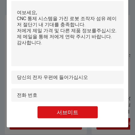
1070nm 1000W 1500W 손잡이 레이저
자동 컴퓨터화된 산
용접 기계 스테인리스 스틸 알루미늄
속옷 브래시 티셔츠 
서브미트
합금 가연 장 용접
류 패턴 절단 기계
최상의 가격을 얻으세요
최상의 가격