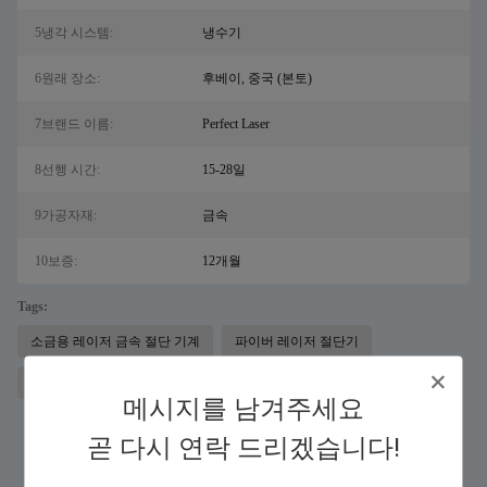
5냉각 시스템:
냉수기
6원래 장소:
후베이, 중국 (본토)
7브랜드 이름:
Perfect Laser
8선행 시간:
15-28일
9가공자재:
금속
10보증:
12개월
Tags:
소금용 레이저 금속 절단 기계
파이버 레이저 절단기
파이버 레이저 커팅 장비
메시지를 남겨주세요
곧 다시 연락 드리겠습니다!
유사 제품