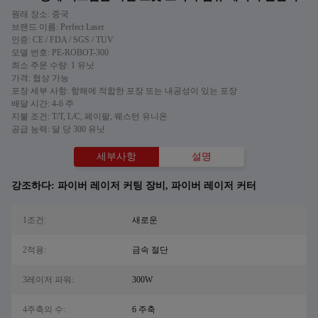
원래 장소: 중국
브랜드 이름: Perfect Laser
인증: CE / FDA / SGS / TUV
모델 번호: PE-ROBOT-300
최소 주문 수량: 1 유닛
가격: 협상 가능
포장 세부 사항: 항해에 적합한 포장 또는 내공성이 있는 포장
배달 시간: 4-6 주
지불 조건: T/T, L/C, 페이팔, 웨스턴 유니온
공급 능력: 달 당 300 유닛
세부사항
설명
강조하다:
파이버 레이저 커팅 장비
,
파이버 레이저 커터
1조건:
새로운
2적용:
금속 절단
3레이저 파워:
300W
4주축의 수:
6 주축