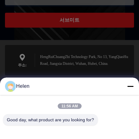
서브미트
HengRuiChuangZhi Technology Park, No 13, YangQiaoHu
Road, Jiangxia District, Wuhan, Hubei, China.
주소:
Helen
sales@perfectlaser.net
이메일
11:56 AM
Good day, what product are you looking for?
0086-27-8679-1986
전화기