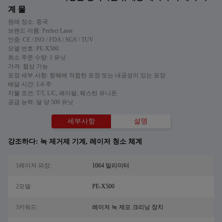
계 물
원래 장소: 중국
브랜드 이름: Perfect Laser
인증: CE / ISO / FDA / SGS / TUV
모델 번호: PE-X500
최소 주문 수량: 1 유닛
가격: 협상 가능
포장 세부 사항: 항해에 적합한 포장 또는 내공성이 있는 포장
배달 시간: 1-6 주
지불 조건: T/T, L/C, 페이팔, 웨스턴 유니온
공급 능력: 달 당 500 유닛
세부사항
설명
강조하다:
녹 제거제 기계
,
레이저 청소 체계
1레이저 파장:
1064 밀리미터
2모델:
PE-X500
3키워드:
레이저 녹 제모 크리닝 장치