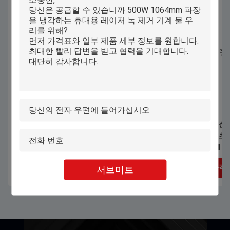
1070nm 1000W 1500W 손잡이 레이저
자동 컴퓨터화된 산
용접 기계 스테인리스 스틸 알루미늄
속옷 브래시 티셔츠 
합금 가연 장 용접
류 패턴 절단 기계
최상의 가격을 얻으세요
최상의 가격
서브미트