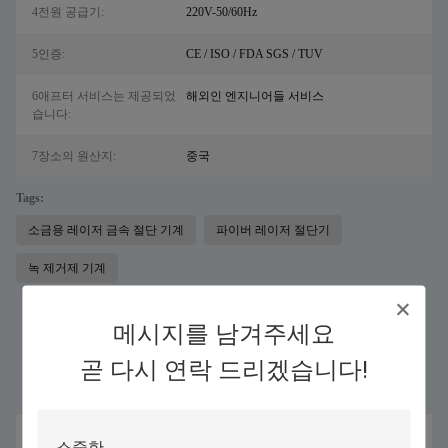
4전원 공급기:
220V-50/60Hz
5인증:
CE / ISO / FDA SGS / TUV
6애프터 서비스는 제공되었
해외인 엔지니어들 서비스
습니다:
7장소의 원산지:
중국
Tags:
소금용 레이저 금속 절단 기계
파이버 레이저 절단기
녹 제거제 기계
메시지를 남겨주세요
유사 제품
곧 다시 연락 드리겠습니다!