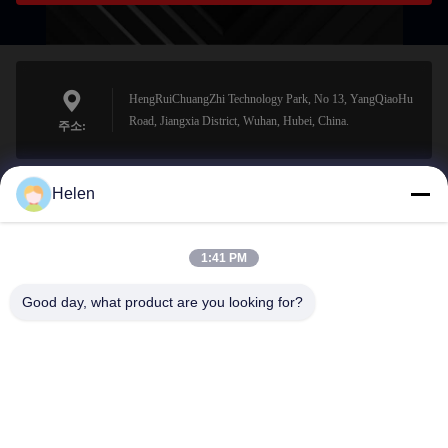
HengRuiChuangZhi Technology Park, No 13, YangQiaoHu
Road, Jiangxia District, Wuhan, Hubei, China.
주소:
Helen
sales@perfectlaser.net
이메일
1:41 PM
Good day, what product are you looking for?
0086-27-8679-1986
전화기