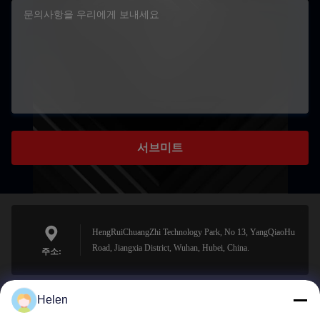
서브미트
HengRuiChuangZhi Technology Park, No 13, YangQiaoHu
Road, Jiangxia District, Wuhan, Hubei, China.
주소:
Helen