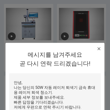
PC를 가진 지면 대 탄소 강철 레이
산업 금속 레이저 표하기 기계, 좋
저 표하기 장비 8000mm/S 기호화
은 산출 광속을 가진 레이저 에칭
메시지를 남겨주세요
속도
Machine
곧 다시 연락 드리겠습니다!
최상의 가격을 얻으세요
최상의 가격을 얻으세요